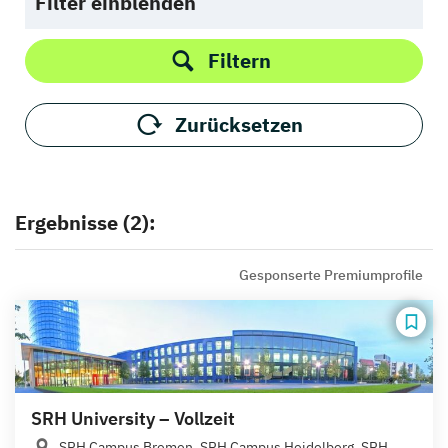
Filter einblenden
Filtern
Zurücksetzen
Ergebnisse (2):
Gesponserte Premiumprofile
SRH University – Vollzeit
SRH Campus Bremen, SRH Campus Heidelberg, SRH...