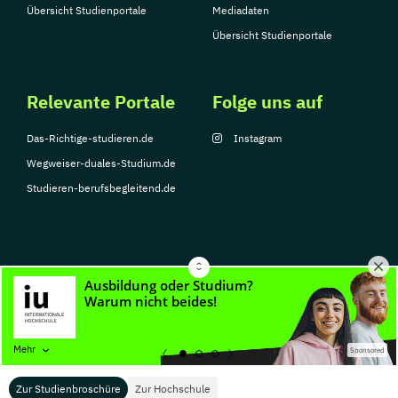
Übersicht Studienportale
Mediadaten
Übersicht Studienportale
Relevante Portale
Folge uns auf
Das-Richtige-studieren.de
Instagram
Wegweiser-duales-Studium.de
Studieren-berufsbegleitend.de
© Copyright 2026, TarGroup Media GmbH
Impressum
Datenschutzerklärung
Nutzungsbedingungen
Barrierefreihe
Mehr
Sponsored
Zur Studienbroschüre
Zur Hochschule