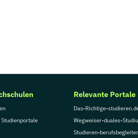
chschulen
Relevante Portale
en
Das-Richtige-studieren.d
 Studienportale
Wegweiser-duales-Studi
Studieren-berufsbegleite