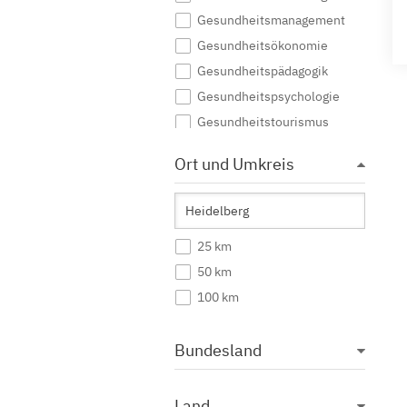
Gesundheitsmanagement
Gesundheitsökonomie
Gesundheitspädagogik
Gesundheitspsychologie
Gesundheitstourismus
Gesundheits- und
Ort und Umkreis
Sozialmanagement
Gesundheitswissenschaften
Health Care Management
Hebammenkunde
25 km
Heilpädagogik
50 km
Logopädie
100 km
Klinische Psychologie
Medizin
Bundesland
Medizinische Informatik
Medizinisches
Land