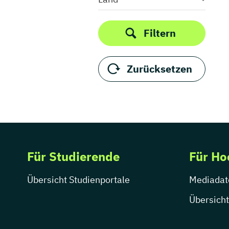
Informationsmanagement
Medizinpädagogik
Medizintechnik
Filtern
Musiktherapie
Ökotrophologie
Zurücksetzen
Osteopathie
Pädagogische Psychologie
Pflege
Pflegemanagement
Pflegepädagogik
Pflegewissenschaft
Für Studierende
Für Ho
Physician Assistance
Physiotherapie
Übersicht Studienportale
Mediadat
Prävention & Rehabilitation
Übersicht
Psychotherapie
Public Health