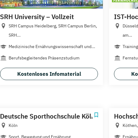
SRH University – Vollzeit
IST-Hoc
SRH Campus Heidelberg, SRH Campus Berlin,
Düsseld
SRH...
am...
Medizinische Ernährungswissenschaft und...
Trainin
Berufsbegleitendes Präsenzstudium
Fernst
Kostenloses Infomaterial
Ko
Deutsche Sporthochschule Köln
Hochsch
Köln
Köthen,
Sport, Bewegung und Ernährung
Ernähru