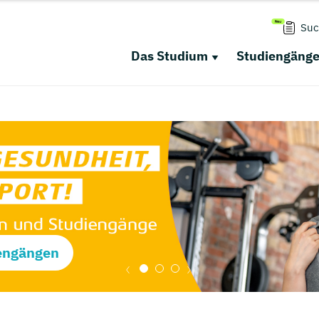
Suc
Das Studium
Studiengäng
engängen