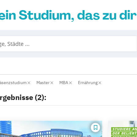
ein Studium, das zu di
räsenzstudium
Master
MBA
Ernährung
rgebnisse (2):