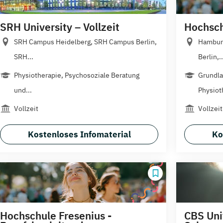
SRH University – Vollzeit
Hochschu
SRH Campus Heidelberg, SRH Campus Berlin,
Hamburg
SRH...
Berlin,..
Physiotherapie, Psychosoziale Beratung
Grundla
und...
Physioth
Vollzeit
Vollzeit
Kostenloses Infomaterial
Ko
Hochschule Fresenius -
CBS Uni