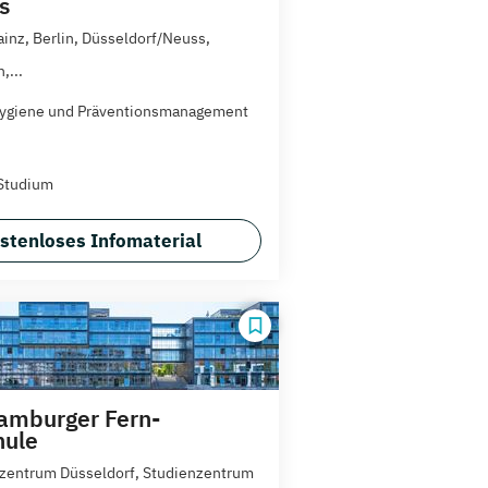
s
ainz, Berlin, Düsseldorf/Neuss,
,...
ygiene und Präventionsmanagement
Studium
stenloses Infomaterial
amburger Fern-
hule
zentrum Düsseldorf, Studienzentrum