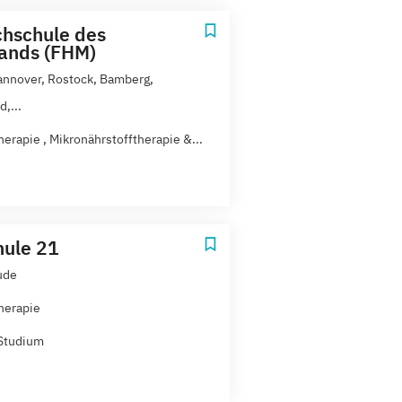
hschule des
tands (FHM)
annover, Rostock, Bamberg,
d,...
herapie , Mikronährstofftherapie &...
ule 21
ude
herapie
Studium