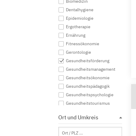
Biomedizin
Dentalhygiene
Epidemiologie
Ergotherapie
Ernährung
Fitnessökonomie
Gerontologie
Gesundheitsförderung
Gesundheitsmanagement
Gesundheitsökonomie
Gesundheitspädagogik
Gesundheitspsychologie
Gesundheitstourismus
Gesundheits- und
Ort und Umkreis
Sozialmanagement
Gesundheitswissenschaften
Health Care Management