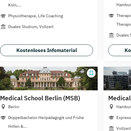
Hamburg
Köln,...
Therapi
Physiotherapie, Life Coaching
Therapie
Duales Studium, Vollzeit
Duales 
Kostenloses Infomaterial
Ko
Medical School Berlin (MSB)
Medical
Berlin
Hambur
Doppelbachelor Heilpädagogik und Frühe
Expressi
Hilfen &...
Vollzei