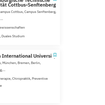
ität Cottbus-Senftenberg
campus Cottbus, Campus Senftenberg,
..
ewissenschaften
t, Duales Studium
 International University
, München, Bremen, Berlin,
,...
herapie, Chiropraktik, Preventive
ne