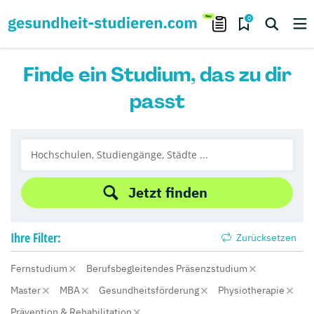
0
Finde ein Studium, das zu dir
passt
Jetzt finden
Ihre
Filter:
Zurücksetzen
Fernstudium
Berufsbegleitendes Präsenzstudium
Master
MBA
Gesundheitsförderung
Physiotherapie
Prävention & Rehabilitation