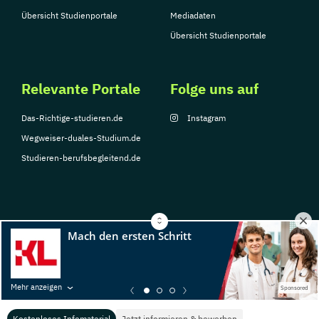
Übersicht Studienportale
Mediadaten
Übersicht Studienportale
Relevante Portale
Folge uns auf
Das-Richtige-studieren.de
Instagram
Wegweiser-duales-Studium.de
Studieren-berufsbegleitend.de
© Copyright 2026, TarGroup Media GmbH
Impressum
Datenschutzerklärung
Nutzungsbedingungen
Barrierefreihe
Mehr anzeigen
Sponsored
Kostenloses Infomaterial
Jetzt informieren & bewerben