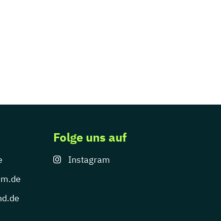
Folge uns auf
e
Instagram
um.de
nd.de