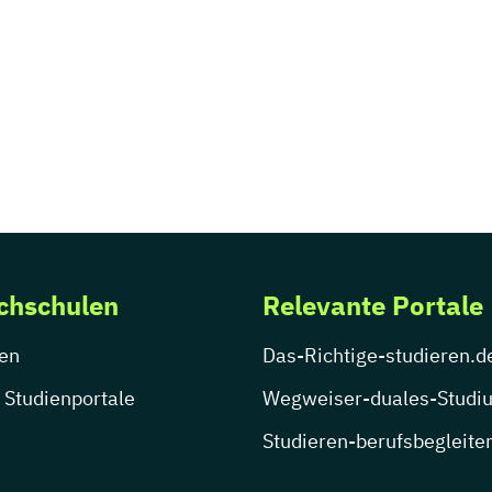
chschulen
Relevante Portale
en
Das-Richtige-studieren.d
 Studienportale
Wegweiser-duales-Studi
Studieren-berufsbegleite