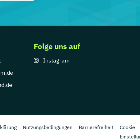
Folge uns auf
e
Instagram
um.de
nd.de
klärung
Nutzungsbedingungen
Barrierefreiheit
Cookie
Einstell