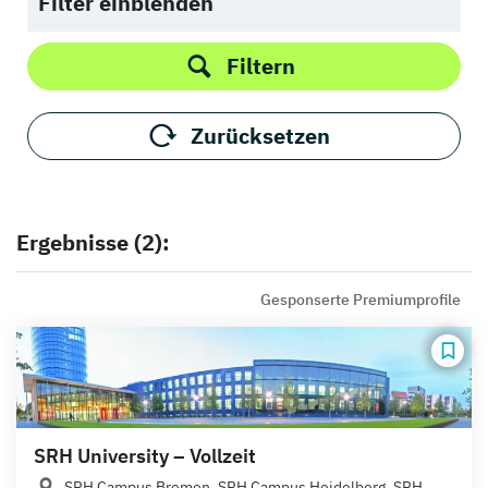
Filter einblenden
Filtern
Zurücksetzen
Ergebnisse (2):
Gesponserte Premiumprofile
SRH University – Vollzeit
SRH Campus Bremen, SRH Campus Heidelberg, SRH...