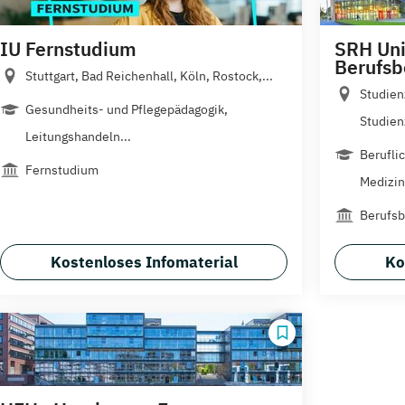
IU Fernstudium
SRH Uni
Berufsb
Stuttgart, Bad Reichenhall, Köln, Rostock,...
Studien
Gesundheits- und Pflegepädagogik,
Studien
Leitungshandeln...
Berufli
Fernstudium
Medizin-
Berufsb
Kostenloses Infomaterial
Ko