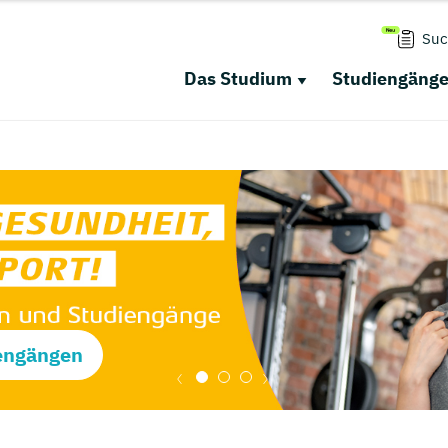
Suc
Das Studium
Studiengäng
engängen