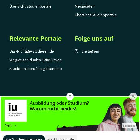
Übersicht Studienportale
Mediadaten
Übersicht Studienportale
Relevante Portale
Folge uns auf
Das-Richtige-studieren.de
Instagram
Wegweiser-duales-Studium.de
Studieren-berufsbegleitend.de
© Copyright 2026, TarGroup Media GmbH
Impressum
Datenschutzerklärung
Nutzungsbedingungen
Barrierefreihe
Mehr
Sponsored
Zur Studienbroschüre
Zur Hochschule