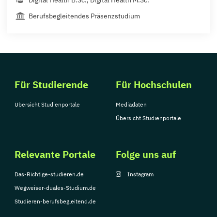
Digital Health B.Sc., Digital Health M.Sc.
Berufsbegleitendes Präsenzstudium
Für Studierende
Für Hochschulen
Übersicht Studienportale
Mediadaten
Übersicht Studienportale
Relevante Portale
Folge uns auf
Das-Richtige-studieren.de
Instagram
Wegweiser-duales-Studium.de
Studieren-berufsbegleitend.de