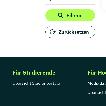
Informationsmanagement
Medizinpädagogik
Medizintechnik
Filtern
Musiktherapie
Ökotrophologie
Zurücksetzen
Osteopathie
Pädagogische Psychologie
Pflege
Pflegemanagement
Pflegepädagogik
Pflegewissenschaft
Für Studierende
Für Ho
Physician Assistance
Physiotherapie
Übersicht Studienportale
Mediadat
Prävention & Rehabilitation
Übersicht
Psychotherapie
Public Health