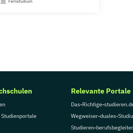
Fernstudium
chschulen
Relevante Portale
en
Das-Richtige-studieren.d
 Studienportale
Wegweiser-duales-Studi
Studieren-berufsbegleite