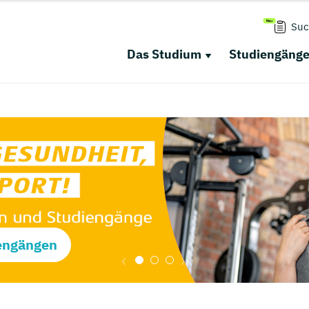
Suc
Das Studium
Studiengäng
engängen