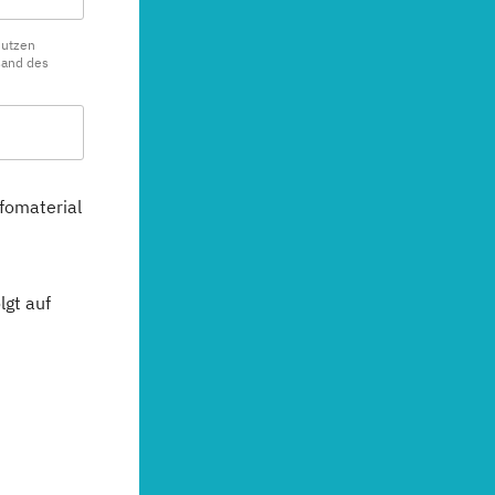
nutzen
sand des
fomaterial
gt auf