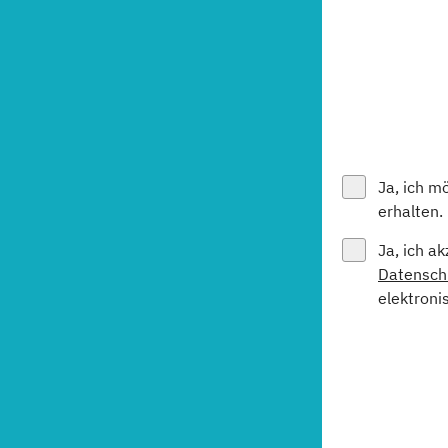
Ja, ich m
erhalten.
Ja, ich a
Datensch
elektroni