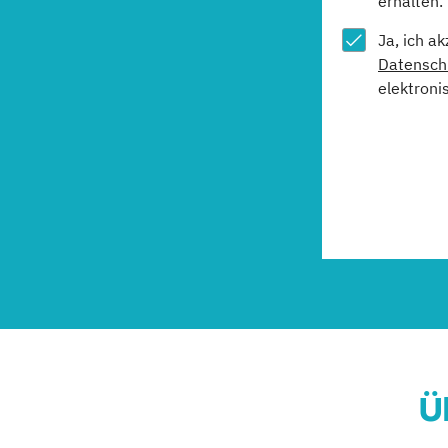
erhalten.
Ja, ich a
Datensch
elektroni
Ü