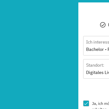
Ich interes
Bachelor -
Standort:
Digitales L
Ja, ich m