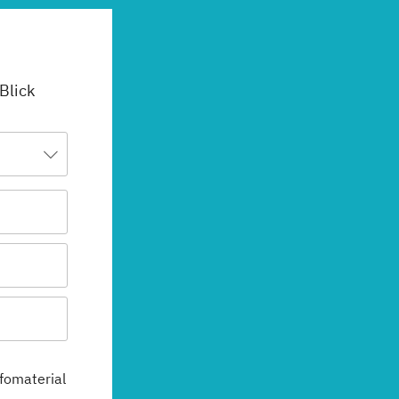
 Blick
fomaterial