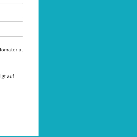
fomaterial
gt auf