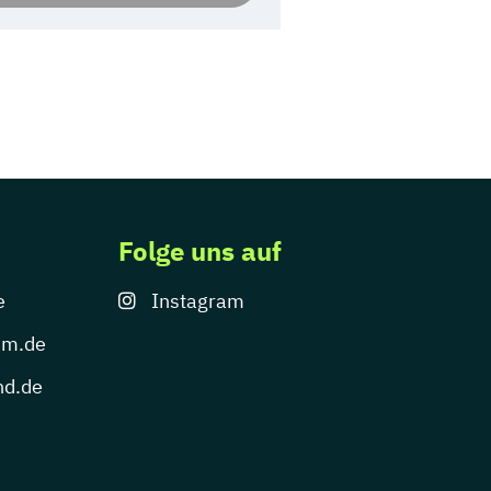
Folge uns auf
e
Instagram
um.de
nd.de