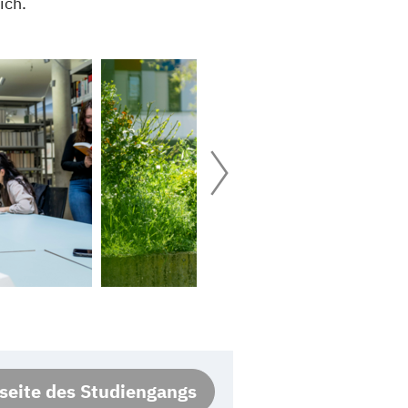
ich.
eite des Studiengangs