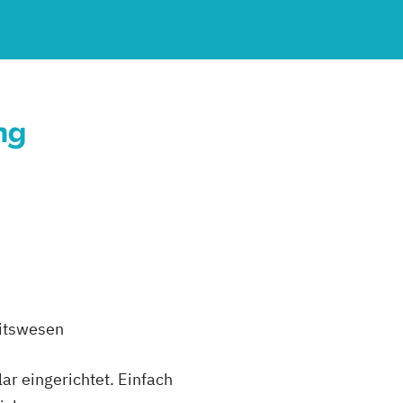
ng
eitswesen
r eingerichtet. Einfach