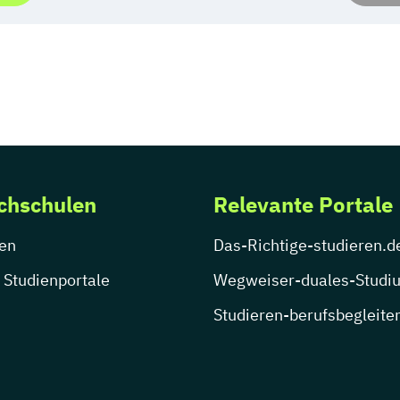
chschulen
Relevante Portale
en
Das-Richtige-studieren.d
 Studienportale
Wegweiser-duales-Studi
Studieren-berufsbegleite