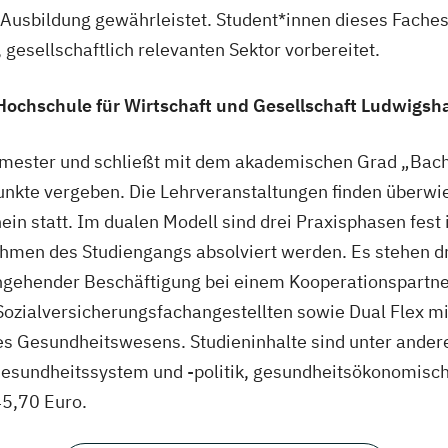
usbildung gewährleistet. Student*innen dieses Faches
gesellschaftlich relevanten Sektor vorbereitet.
ochschule für Wirtschaft und Gesellschaft Ludwigsh
ester und schließt mit dem akademischen Grad „Bachelo
nkte vergeben. Die Lehrveranstaltungen finden überw
 statt. Im dualen Modell sind drei Praxisphasen fest i
men des Studiengangs absolviert werden. Es stehen dr
hgehender Beschäftigung bei einem Kooperationspartne
ozialversicherungsfachangestellten sowie Dual Flex mit 
es Gesundheitswesens. Studieninhalte sind unter ande
Gesundheitssystem und -politik, gesundheitsökonomisc
5,70 Euro.