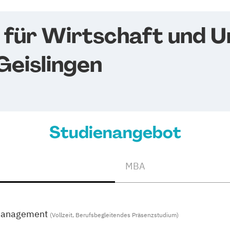
 für Wirtschaft und 
Geislingen
Studienangebot
MBA
management
(Vollzeit, Berufsbegleitendes Präsenzstudium)