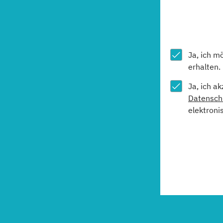
Ja, ich m
erhalten.
Ja, ich a
Datensch
elektroni