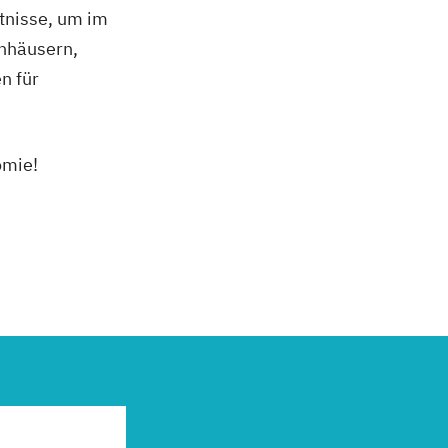
tnisse, um im
enhäusern,
n für
omie!