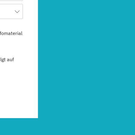
fomaterial
gt auf