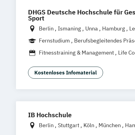
DHGS Deutsche Hochschule für Ge
Sport
Berlin
Ismaning
Unna
Hamburg
Le
Frankfurt
Mannheim
Stuttgart
Wien
Fernstudium
Berufsbegleitendes Prä
Hannover
Duales Studium
Vollzeit
Fitnesstraining & Management
Life C
Medizinpädagogik
Physician Assistan
Physiotherapie
Positive Psychologie 
Kostenloses Infomaterial
Psychologie
Sport und angewandte Trainingswissens
Schwerpunkte)
IB Hochschule
Berlin
Stuttgart
Köln
München
Ham