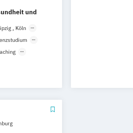
sundheit und
ipzig
Köln
Innsbruck
senzstudium
oaching
t
& Coaching
chaft (versch.
burg