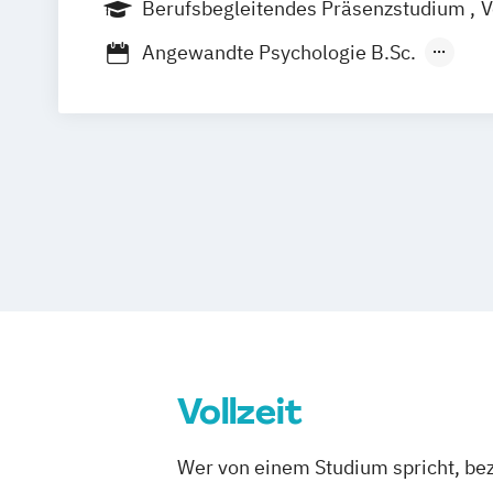
Berufsbegleitendes Präsenzstudium
V
Angewandte Psychologie B.Sc.
Angewandte Therapiewissenschaft: Er
Logopädie
Physiotherapie
Digital He
Digital Health M.Sc.
Gesundheitspäda
Health Care Education / Gesundheitsp
Psychologie M.Sc.
Vollzeit
Wer von einem Studium spricht, bez