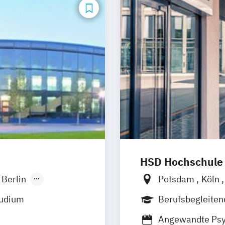
HSD Hochschule
Berlin
Potsdam
Köln
onn
tudium
Berufsbegleite
sseldorf
Duales Studium
Angewandte Psy