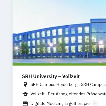
SRH University – Vollzeit
SRH Campus Heidelberg
SRH Campus 
SRH Campus Bremen
SRH Campus B
Vollzeit
Berufsbegleitendes Präsenzs
SRH Campus Dresden
SRH Campus Dü
Digitale Medizin
Ergotherapie
SRH Campus Fürth
SRH Campus Gera