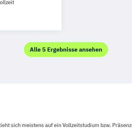
ollzeit
gotherapie
alth B.Sc.
gogik M.A.
ädagogik B.A.
Alle 5 Ergebnisse ansehen
ieht sich meistens auf ein Vollzeitstudium bzw. Präsenz