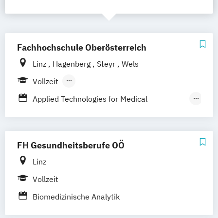
Fachhochschule Oberösterreich
Linz
Hagenberg
Steyr
Wels
Vollzeit
Berufsbegleitendes Präsenzstudium
Applied Technologies for Medical
Diagnostics
Lebensmitteltechnologie und Ernährung
Medical Engineering (Englisch)
FH Gesundheitsberufe OÖ
Medizin- und Bioinformatik
Linz
Medizintechnik
Soziale Arbeit
Vollzeit
Biomedizinische Analytik