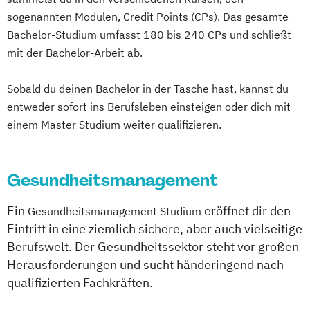
Paderborn
Regensburg
Ingolstadt
Soziale Arbeit Präsenzstudium
sogenannten Modulen, Credit Points (CPs). Das gesamte
Würzburg
Fürth
Wolfsburg
Bremen
Bachelor-Studium umfasst 180 bis 240 CPs und schließt
Sozialmanagement
Erlenbach
Euskirchen
Frechen
mit der Bachelor-Arbeit ab.
Griesheim
Hamburg
Kornwestheim
Leichlingen
Leonberg
Lilienthal
Sobald du deinen Bachelor in der Tasche hast, kannst du
Miesbach
Unterhaching
Weilheim
entweder sofort ins Berufsleben einsteigen oder dich mit
Wildau
einem Master Studium weiter qualifizieren.
Gesundheitsmanagement
Ein
eröffnet dir den
Gesundheitsmanagement Studium
Eintritt in eine ziemlich sichere, aber auch vielseitige
Berufswelt. Der Gesundheitssektor steht vor großen
Herausforderungen und sucht händeringend nach
qualifizierten Fachkräften.