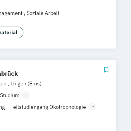
nheim
Leipzig
Online-Campus
nagement
Soziale Arbeit
efeld
Braunschweig
Dresden
sruhe
Köln
Mainz
Münster
Stuttgart
hlandweit
Bonn
aterial
abrück
gen
Lingen (Ems)
 Studium
ndes Präsenzstudium
ung – Teilstudiengang Ökotrophologie
haft im Gesundheitswesen
ogopädie
Physiotherapie