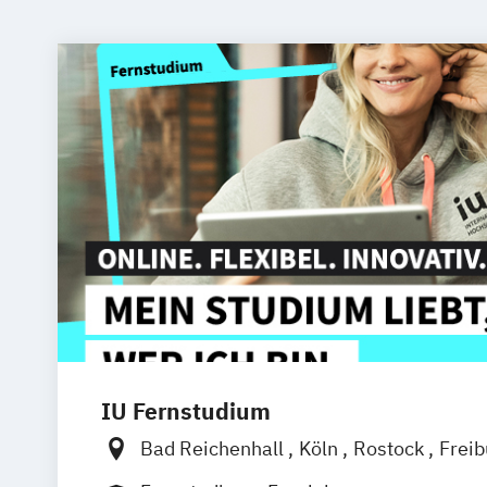
IU Fernstudium
Bad Reichenhall
Köln
Rostock
Frei
Frankfurt am Main
Stuttgart
Dresde