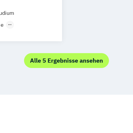
tudium
ie
und
atrische Pflege
Alle 5 Ergebnisse ansehen