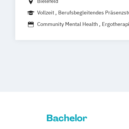
Bielefeld
Vollzeit
Berufsbegleitendes Präsenzs
Community Mental Health
Ergotherap
Heilpädagogik
Management und Mentoring im Sozial- 
Gesundheitswesen
Pflege
Psychische Gesundheit / Psychi
Bachelor