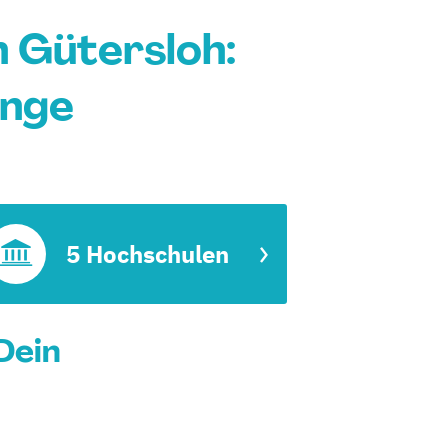
 Gütersloh:
änge
5 Hochschulen
Dein