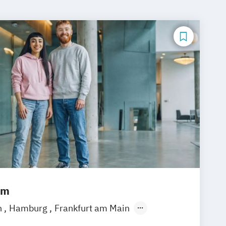
um
n
Hamburg
Frankfurt am Main
emen
Erfurt
Nürnberg
Hannover