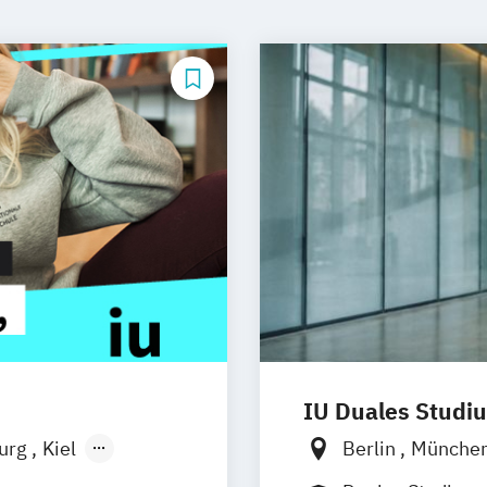
IU Duales Studi
burg
Kiel
Berlin
Münche
n
Aachen
Düsseldorf
Br