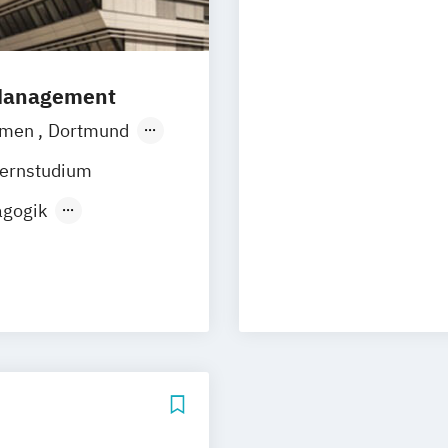
Ergotherapie
P
k
Pädagogik
Gesundheitsma
 Arbeit
HELPP – Versor
International P
 Management
Lehramt an beru
emen
Dortmund
Ökotrophologie
rt am Main
Management in 
ernstudium
m
München
Manuelle Thera
agogik
tuttgart
Wesel
Pflegemanage
edical Care
Hagen
Physiotherapie
ent
berg
lth
tung