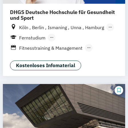
Gesundheitsförderung
DHGS Deutsche Hochschule für Gesundheit
Pflegemanagement
Psychologie
und Sport
Public Health
Soziale Arbeit
Köln
Berlin
Ismaning
Unna
Hamburg
Sozialmanagement
Sportpsychologie
Leipzig
Frankfurt
Mannheim
Stuttgart
Fernstudium
Wien
Innsbruck
Hannover
Berufsbegleitendes Präsenzstudium
Fitnesstraining & Management
Duales Studium
Vollzeit
Life Coaching
Medizinpädagogik
Physician Assistant
Physiotherapie
Kostenloses Infomaterial
Positive Psychologie & Coaching
Psychologie
Sport und angewandte
Trainingswissenschaft (versch.
Schwerpunkte)