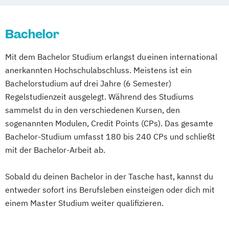
Berufserfahrene
Studienzentrum Graz
Studienzentrum Linz
Bachelor
Studienzentrum Wien
Studienzentrum Feldkirch
Mit dem Bachelor Studium erlangst du einen international
Studienzentrum Hamburg Logistik-Bachelor
anerkannten Hochschulabschluss. Meistens ist ein
Bachelorstudium auf drei Jahre (6 Semester)
Studienzentrum Judenburg
Regelstudienzeit ausgelegt. Während des Studiums
sammelst du in den verschiedenen Kursen, den
sogenannten Modulen, Credit Points (CPs). Das gesamte
Bachelor-Studium umfasst 180 bis 240 CPs und schließt
mit der Bachelor-Arbeit ab.
Sobald du deinen Bachelor in der Tasche hast, kannst du
entweder sofort ins Berufsleben einsteigen oder dich mit
einem Master Studium weiter qualifizieren.