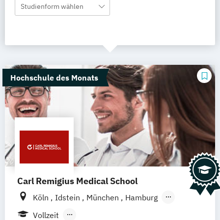
Studienform wählen
Hochschule des Monats
Carl Remigius Medical School
Köln
Idstein
München
Hamburg
Frankfurt am Main
Hannover
Leipzig
Vollzeit