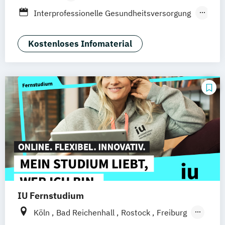
Düsseldorf
Braunschweig
Heidelberg
Berufsbegleitendes Präsenzstudium
Interprofessionelle Gesundheitsversorgung
in der Pädiatrie
Krisen- und Notfallmanagement
Kostenloses Infomaterial
Medizin- und Pflegepädagogik
Naturheilkunde & komplementäre Medizin
Physician Assistance
Physician Assistance für
Gesundheitsberufe
IU Fernstudium
Köln
Bad Reichenhall
Rostock
Freiburg