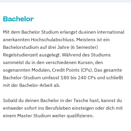
Kulturbegleiter/in in Gesundheitsberufen
(DE/EN)
Management im Gesundheits-
Kindheitspädagogik
Bachelor
Sozial- und Rettungswesen
Leitungshandeln in der Pädagogik
Management von Inklusion und Teilhabe
Mit dem Bachelor Studium erlangst du einen international
Logopädie
Medizintechnik
Pflege
Pflege
Pflegepädagogik
anerkannten Hochschulabschluss. Meistens ist ein
Pflegemanagement
Pflegepädagogik
Physician Assistant
Bachelorstudium auf drei Jahre (6 Semester)
Physiotherapie
Psychologie
Physician Assistant/Medizinische
Regelstudienzeit ausgelegt. Während des Studiums
Public Health
Pädagogik
Pädagogik
Versorgung
sammelst du in den verschiedenen Kursen, den
Bildungsberatung und Leitung
Physiotherapie dual mit Schwerpunkt
sogenannten Modulen, Credit Points (CPs). Das gesamte
Soziale Arbeit
Sozialmanagement
Bewegungswissenschaft
Bachelor-Studium umfasst 180 bis 240 CPs und schließt
Praxisanleitung im Hebammenwesen
mit der Bachelor-Arbeit ab.
Psychische Gesundheit
Sobald du deinen Bachelor in der Tasche hast, kannst du
Pädagogik im Rettungswesen
entweder sofort ins Berufsleben einsteigen oder dich mit
Systemische Prozessberatung im BGM®
einem Master Studium weiter qualifizieren.