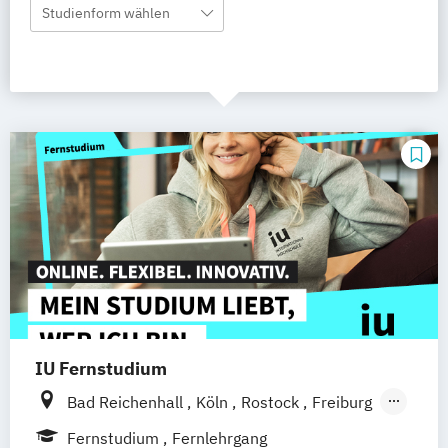
Studienform wählen
IU Fernstudium
Bad Reichenhall
Köln
Rostock
Freiburg
Kiel
Frankfurt am Main
Stuttgart
Fernstudium
Fernlehrgang