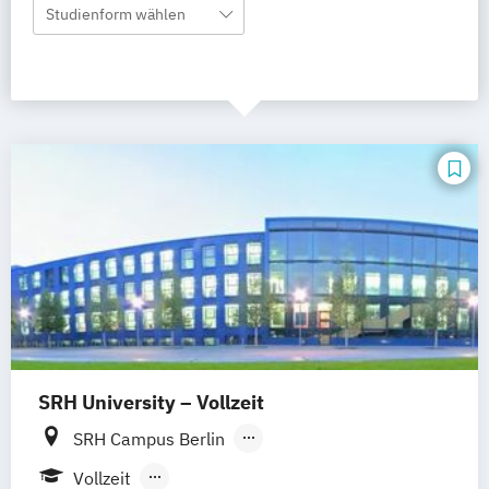
Studienform wählen
SRH University – Vollzeit
SRH Campus Berlin
SRH Campus Heidelberg
Vollzeit