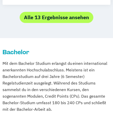
Fernstudium
Duales Studium
- online
Studienzentrum Wien
Management und Qualitätsentwicklung im
Studienzentrum Feldkirch
Gesundheitswesen
Alle 13 Ergebnisse ansehen
Studienzentrum Hamburg Logistik-Bachelor
Management und Versorgung im
Gesundheitswesen
Studienzentrum Judenburg
Netzwerkmanagement Bildung für eine
Nachhaltige Entwicklung - Schwerpunkt
Bachelor
Kindheitspädagogik
Pflege
Physiotherapie/Ergotherapie
Mit dem Bachelor Studium erlangst du einen international
Public Health
anerkannten Hochschulabschluss. Meistens ist ein
Soziale Arbeit (BASA online)
Bachelorstudium auf drei Jahre (6 Semester)
Soziale Arbeit als
Regelstudienzeit ausgelegt. Während des Studiums
Menschenrechtsprofession
sammelst du in den verschiedenen Kursen, den
sogenannten Modulen, Credit Points (CPs). Das gesamte
Bachelor-Studium umfasst 180 bis 240 CPs und schließt
mit der Bachelor-Arbeit ab.