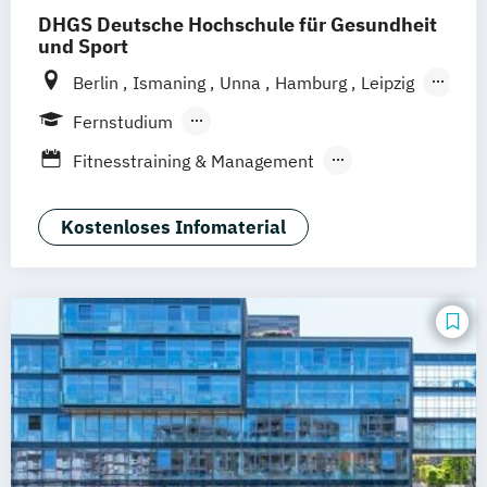
Therapiewissenschaften - Physiotherapie
DHGS Deutsche Hochschule für Gesundheit
Pädagogik und Didaktik für
und Sport
Gesundheitsberufe
Berlin
Ismaning
Unna
Hamburg
Leipzig
Rettungswissenschaften
Soziale Arbeit
Köln
Frankfurt
Mannheim
Stuttgart
Fernstudium
Wien
Innsbruck
Hannover
Berufsbegleitendes Präsenzstudium
Fitnesstraining & Management
Duales Studium
Vollzeit
Life Coaching
Medizinpädagogik
Physician Assistant
Physiotherapie
Kostenloses Infomaterial
Positive Psychologie & Coaching
Psychologie
Sport und angewandte
Trainingswissenschaft (versch.
Schwerpunkte)