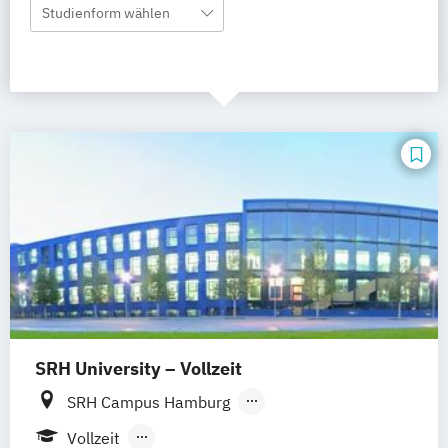
Studienform wählen
SRH University – Vollzeit
SRH Campus Hamburg
SRH Campus Heidelberg
Vollzeit