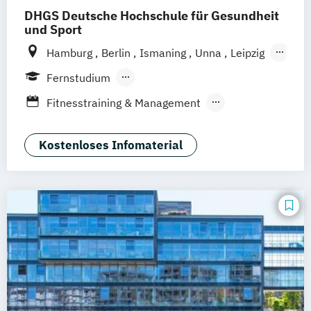
Therapiewissenschaften - Physiotherapie
DHGS Deutsche Hochschule für Gesundheit
Pädagogik und Didaktik für
und Sport
Gesundheitsberufe
Hamburg
Berlin
Ismaning
Unna
Leipzig
Rettungswissenschaften
Soziale Arbeit
Köln
Frankfurt
Mannheim
Stuttgart
Fernstudium
Wien
Innsbruck
Hannover
Berufsbegleitendes Präsenzstudium
Fitnesstraining & Management
Duales Studium
Vollzeit
Life Coaching
Medizinpädagogik
Physician Assistant
Physiotherapie
Kostenloses Infomaterial
Positive Psychologie & Coaching
Psychologie
Sport und angewandte
Trainingswissenschaft (versch.
Schwerpunkte)