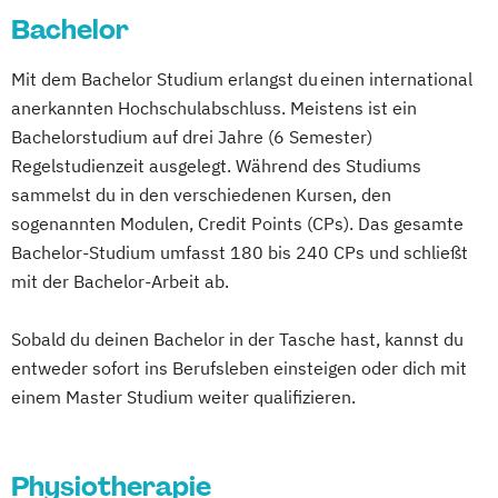
Bachelor
Klinische Soziale Arbeit
Krankenhausmanagement
Mit dem Bachelor Studium erlangst du einen international
Kunsttherapie
Logopädie
anerkannten Hochschulabschluss. Meistens ist ein
Medical and Health Education
Bachelorstudium auf drei Jahre (6 Semester)
Medizinpädagogik
Musiktherapie
Regelstudienzeit ausgelegt. Während des Studiums
Neurorehabilitation
sammelst du in den verschiedenen Kursen, den
Notfall- und Krisenmanagement
sogenannten Modulen, Credit Points (CPs). Das gesamte
Physiotherapie
Psychologie
Bachelor-Studium umfasst 180 bis 240 CPs und schließt
Psychologie mit Schwerpunkt Klinische
mit der Bachelor-Arbeit ab.
Psychologie und Psychotherapie (nach
PsychThG 2019)
Sobald du deinen Bachelor in der Tasche hast, kannst du
Psychologie mit Schwerpunkt
entweder sofort ins Berufsleben einsteigen oder dich mit
einem Master Studium weiter qualifizieren.
Rechtspsychologie
Rescue Management
Sexualwissenschaft
Soziale Arbeit
Physiotherapie
Sportphysiotherapie für Team- und