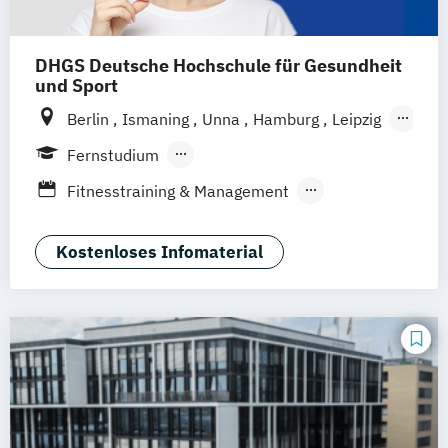
Therapiewissenschaften - Physiotherapie
DHGS Deutsche Hochschule für Gesundheit
und Sport
Berlin
Ismaning
Unna
Hamburg
Leipzig
Köln
Frankfurt
Mannheim
Stuttgart
Fernstudium
Wien
Innsbruck
Hannover
Berufsbegleitendes Präsenzstudium
Fitnesstraining & Management
Duales Studium
Vollzeit
Life Coaching
Medizinpädagogik
Physician Assistant
Physiotherapie
Kostenloses Infomaterial
Positive Psychologie & Coaching
Psychologie
Sport und angewandte
Trainingswissenschaft (versch.
Schwerpunkte)