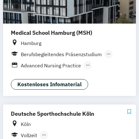
Medical School Hamburg (MSH)
Hamburg
Berufsbegleitendes Präsenzstudium
Vollzeit
Duales Studium
Advanced Nursing Practice
Arbeits- und Organisationspsychologie
Biomedizin
Clinical Research (EN/DE)
Kostenloses Infomaterial
Digital Health Management
Ergotherapie
Expressive Arts in Social Transformation
Gesundheits- und Pflegepädagogik
Deutsche Sporthochschule Köln
Gesundheitsmanagement Schwerpunkt
Köln
Medical Controlling
Humanmedizin
Vollzeit