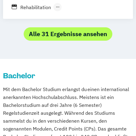
Intermediale Kunsttherapie
Berufsbegleitendes Präsenzstudium
Rehabilitation
Klinische Soziale Arbeit
Prävention und Gesundheitsmanagement
Krankenhausmanagement
Sport und Gesundheit in Prävention und
Kunsttherapie
Logopädie
Therapie
Alle 31 Ergebnisse ansehen
Medical and Health Education
Sport
Bewegung und Ernährung
Medizinpädagogik
Musiktherapie
Sportphysiotherapie
Sportsychologie
Neurorehabilitation
Notfall- und Krisenmanagement
Physiotherapie
Psychologie
Bachelor
Psychologie mit Schwerpunkt Klinische
Mit dem Bachelor Studium erlangst du einen international
Psychologie und Psychotherapie (nach
anerkannten Hochschulabschluss. Meistens ist ein
PsychThG 2019)
Bachelorstudium auf drei Jahre (6 Semester)
Psychologie mit Schwerpunkt
Regelstudienzeit ausgelegt. Während des Studiums
Rechtspsychologie
sammelst du in den verschiedenen Kursen, den
Rescue Management
sogenannten Modulen, Credit Points (CPs). Das gesamte
Sexualwissenschaft
Soziale Arbeit