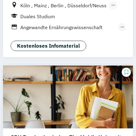
Köln
Mainz
Berlin
Düsseldorf/Neuss
Solingen
Hamburg
Rheine
Rostock
Duales Studium
online
Angewandte Ernährungswissenschaft
(dual)
Angewandte Sportwissenschaft (dual)
Kostenloses Infomaterial
Dentalhygiene und
Präventionsmanagement (dual)
Physician Assistance Studium ohne
Vorausbildung (dual)
Physician Assistance mit Vorausbildung
(dual)