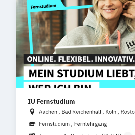
IU Fernstudium
Aachen
Bad Reichenhall
Köln
Rost
Kiel
Frankfurt am Main
Stuttgart
Dr
Fernstudium
Fernlehrgang
Bielefeld
Deggendorf
Karlsruhe
Kas