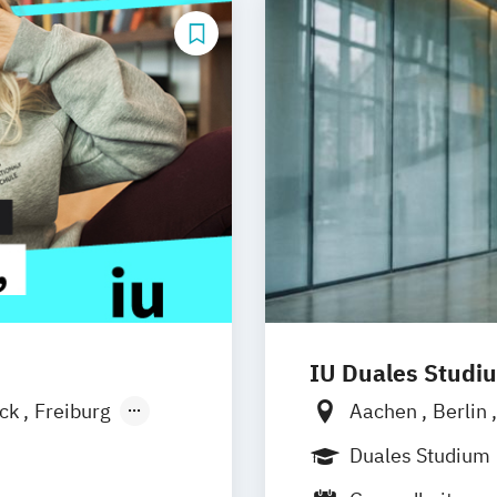
IU Duales Studi
ock
Freiburg
Aachen
Berlin
esden
Basel
Frankfurt am M
Duales Studium
sel
Nürnberg
Hann