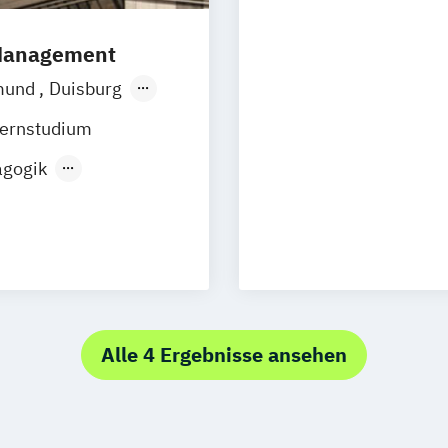
 Arbeit
 Management
mund
Duisburg
Hamburg
ernstudium
n
Münster
agogik
Wesel
edical Care
Gütersloh
ent
z
Arnsberg
lth
tung
Alle 4 Ergebnisse ansehen