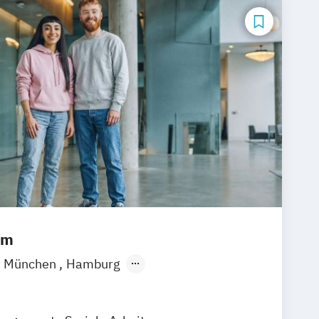
um
München
Hamburg
ain
Düsseldorf
Bremen
Erfurt
over
Dortmund
Mannheim
Leipzig