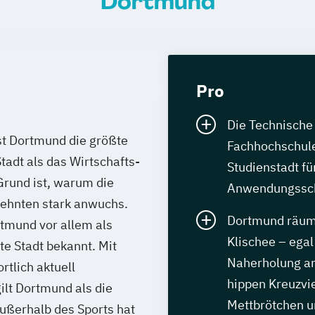
Dortmund
Pro
Die Technische 
st Dortmund die größte
Fachhochschul
tadt als das Wirtschafts-
Studienstadt fü
rund ist, warum die
Anwendungssc
zehnten stark anwuchs.
Dortmund räumt
tmund vor allem als
Klischee – ega
te Stadt bekannt. Mit
Naherholung am
tlich aktuell
hippen Kreuzvie
ilt Dortmund als die
Mettbrötchen u
ußerhalb des Sports hat