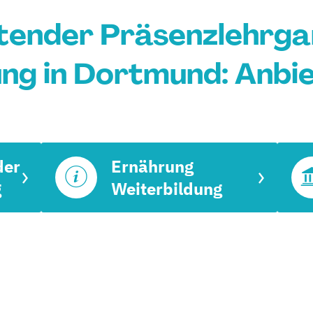
tender Präsenzlehrg
ng in Dortmund: Anbi
der
Ernährung
g
Weiterbildung