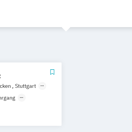
t
ücken
Stuttgart
aunschweig
hrgang
urt am Main
ruhe
Kassel
er
baden
nnung