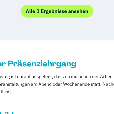
ainer Online
Alle 1 Ergebnisse ansehen
ng
 Ausbildung
er Präsenzlehrgang
er
ang ist darauf ausgelegt, dass du ihn neben der Arbeit
eranstaltungen am Abend oder Wochenende statt. Nach
dung
ifikat.