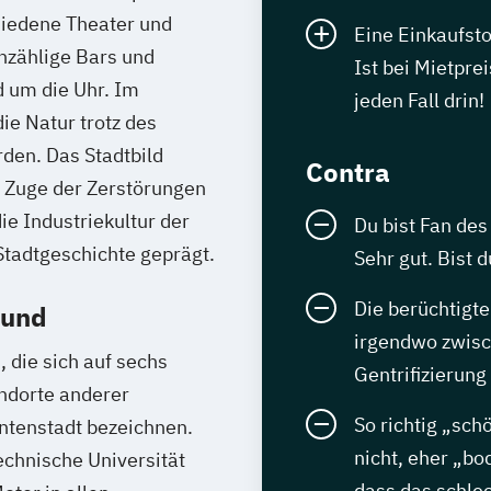
chiedene Theater und
Eine Einkaufst
nzählige Bars und
Ist bei Mietpre
d um die Uhr. Im
jeden Fall drin!
e Natur trotz des
rden. Das Stadtbild
Contra
m Zuge der Zerstörungen
ie Industriekultur der
Du bist Fan de
Stadtgeschichte geprägt.
Sehr gut. Bist 
Die berüchtigt
mund
irgendwo zwisc
 die sich auf sechs
Gentrifizierung 
ndorte anderer
So richtig „sch
ntenstadt bezeichnen.
nicht, eher „bo
echnische Universität
dass das schlec