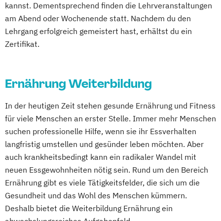
kannst. Dementsprechend finden die Lehrveranstaltungen
Mentaltrainer Ausbildung
am Abend oder Wochenende statt. Nachdem du den
Nordic Walking Trainer Ausbildung
Lehrgang erfolgreich gemeistert hast, erhältst du ein
Pilates Trainer Ausbildung
Reha Trainer
Zertifikat.
Seniorentrainer Ausbildung
Sportmassage Ausbildung
Wirbelsäulengymnastik Trainer Ausbildung
Ernährung Weiterbildung
Yoga Trainer Ausbildung
In der heutigen Zeit stehen gesunde Ernährung und Fitness
für viele Menschen an erster Stelle. Immer mehr Menschen
suchen professionelle Hilfe, wenn sie ihr Essverhalten
langfristig umstellen und gesünder leben möchten. Aber
auch krankheitsbedingt kann ein radikaler Wandel mit
neuen Essgewohnheiten nötig sein. Rund um den Bereich
Ernährung gibt es viele Tätigkeitsfelder, die sich um die
Gesundheit und das Wohl des Menschen kümmern.
Deshalb bietet die Weiterbildung Ernährung ein