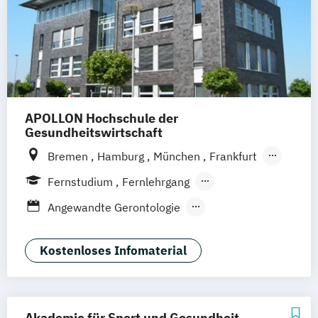
APOLLON Hochschule der
Gesundheitswirtschaft
Bremen
Hamburg
München
Frankfurt
Köln
Göttingen
Leipzig
Stuttgart
Fernstudium
Fernlehrgang
Zürich
Wien
Berlin
Berufsbegleitender Präsenzlehrgang
Angewandte Gerontologie
Angewandte Psychologie
Berufspädagogik
Kostenloses Infomaterial
Betriebliche*r Gesundheitsmanager*in
Betriebliches Gesundheitsmanagement
Ernährungsberatung
Akademie für Sport und Gesundheit