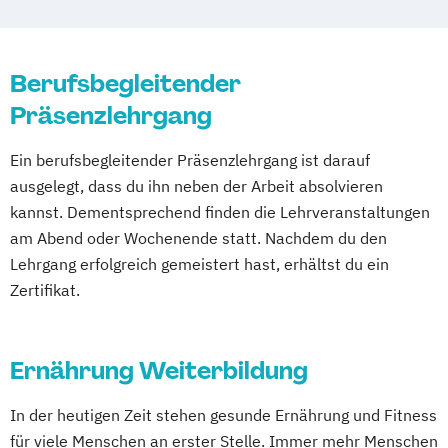
Mentaltrainer Ausbildung
Nordic Walking Trainer Ausbildung
Pilates Trainer Ausbildung
Reha Trainer
Berufsbegleitender
Seniorentrainer Ausbildung
Präsenzlehrgang
Sportmassage Ausbildung
Ein berufsbegleitender Präsenzlehrgang ist darauf
Wirbelsäulengymnastik Trainer Ausbildung
ausgelegt, dass du ihn neben der Arbeit absolvieren
Yoga Trainer Ausbildung
kannst. Dementsprechend finden die Lehrveranstaltungen
am Abend oder Wochenende statt. Nachdem du den
Lehrgang erfolgreich gemeistert hast, erhältst du ein
Zertifikat.
Ernährung Weiterbildung
In der heutigen Zeit stehen gesunde Ernährung und Fitness
für viele Menschen an erster Stelle. Immer mehr Menschen