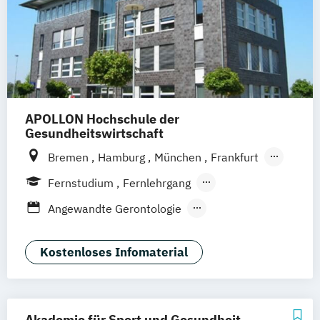
APOLLON Hochschule der
Gesundheitswirtschaft
Bremen
Hamburg
München
Frankfurt
Köln
Göttingen
Leipzig
Stuttgart
Fernstudium
Fernlehrgang
Zürich
Wien
Berlin
Berufsbegleitender Präsenzlehrgang
Angewandte Gerontologie
Angewandte Psychologie
Berufspädagogik
Kostenloses Infomaterial
Betriebliche*r Gesundheitsmanager*in
Betriebliches Gesundheitsmanagement
Ernährungsberatung
Akademie für Sport und Gesundheit