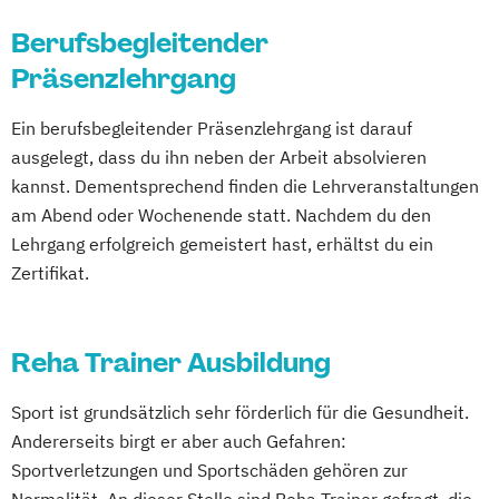
Gesundheitssportlehrer
Berufsbegleitender
Kursleiter Autogenes Training
Fachkraft für Betriebliches
Präsenzlehrgang
Mental Coach
Gesundheitsmanagement
Progressive Muskelrelaxation
Fachtrainer/in für Sportrehabilitation
Ein berufsbegleitender Präsenzlehrgang ist darauf
Stressmanagement Trainer
Fachwirt/in für Prävention und
ausgelegt, dass du ihn neben der Arbeit absolvieren
Gesundheitsförderung (IHK)
kannst. Dementsprechend finden die Lehrveranstaltungen
Fachwirt/in im Gesundheits- und
am Abend oder Wochenende statt. Nachdem du den
Sozialwesen (IHK)
Lehrgang erfolgreich gemeistert hast, erhältst du ein
Food Coach
Zertifikat.
Ganzheitlicher Ernährungsberater
Geprüfter Ernährungsfachwirt
Reha Trainer Ausbildung
Geprüfter Fachwirt für Prävention und
Gesundheitsförderung (IHK)
Sport ist grundsätzlich sehr förderlich für die Gesundheit.
Geprüfter Fachwirt im Betrieblichen
Andererseits birgt er aber auch Gefahren:
Gesundheitsmanagement
Sportverletzungen und Sportschäden gehören zur
Gesundheitscoach
Normalität. An dieser Stelle sind Reha Trainer gefragt, die