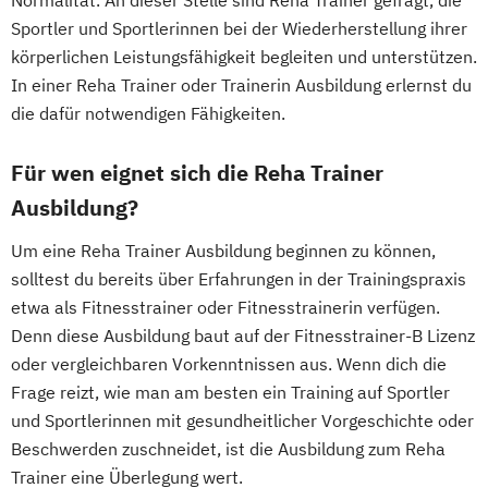
Heilpraktiker - Vorbereitung auf die
Sportler und Sportlerinnen bei der Wiederherstellung ihrer
amtsärztliche Überprüfung
körperlichen Leistungsfähigkeit begleiten und unterstützen.
Ketogene Ernährung
Kindersport Trainer
In einer Reha Trainer oder Trainerin Ausbildung erlernst du
Krankheitsbilder im Gesundheitssport
die dafür notwendigen Fähigkeiten.
Life Coach
Spiroergometrie im Gesundheitssport
Für wen eignet sich die Reha Trainer
Sportmentaltrainer
Sporttherapeut
Ausbildung?
Stress- und Burnout-Coach
Um eine Reha Trainer Ausbildung beginnen zu können,
Wellness- und Spa-Management
solltest du bereits über Erfahrungen in der Trainingspraxis
etwa als Fitnesstrainer oder Fitnesstrainerin verfügen.
Denn diese Ausbildung baut auf der Fitnesstrainer-B Lizenz
oder vergleichbaren Vorkenntnissen aus. Wenn dich die
Frage reizt, wie man am besten ein Training auf Sportler
und Sportlerinnen mit gesundheitlicher Vorgeschichte oder
Beschwerden zuschneidet, ist die Ausbildung zum Reha
Trainer eine Überlegung wert.