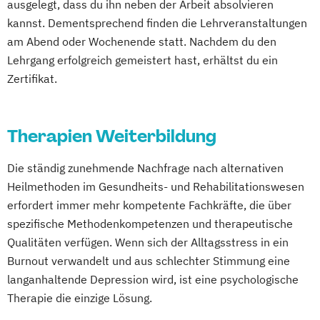
ausgelegt, dass du ihn neben der Arbeit absolvieren
Massage Ausbildung
Waldbaden-Coach & Kursleiter/in:
kannst. Dementsprechend finden die Lehrveranstaltungen
Mentaltrainer Ausbildung
Waldbaden
am Abend oder Wochenende statt. Nachdem du den
Nordic Walking Trainer Ausbildung
Wellnessmasseur/in
Lehrgang erfolgreich gemeistert hast, erhältst du ein
Pilates Trainer Ausbildung
Reha Trainer
Wirbelsäulentherapie nach Dorn / Breuß
Zertifikat.
Seniorentrainer Ausbildung
Yoga Trainer/in
Sportmassage Ausbildung
Wirbelsäulengymnastik Trainer Ausbildung
Therapien Weiterbildung
Yoga Trainer Ausbildung
Die ständig zunehmende Nachfrage nach alternativen
Heilmethoden im Gesundheits- und Rehabilitationswesen
erfordert immer mehr kompetente Fachkräfte, die über
spezifische Methodenkompetenzen und therapeutische
Qualitäten verfügen. Wenn sich der Alltagsstress in ein
Burnout verwandelt und aus schlechter Stimmung eine
langanhaltende Depression wird, ist eine psychologische
Therapie die einzige Lösung.