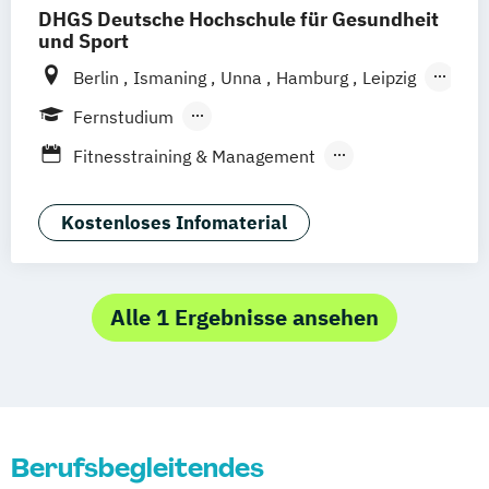
DHGS Deutsche Hochschule für Gesundheit
und Sport
Berlin
Ismaning
Unna
Hamburg
Leipzig
Köln
Frankfurt
Mannheim
Stuttgart
Fernstudium
Wien
Innsbruck
Hannover
Berufsbegleitendes Präsenzstudium
Fitnesstraining & Management
Duales Studium
Vollzeit
Life Coaching
Medizinpädagogik
Physician Assistant
Physiotherapie
Kostenloses Infomaterial
Positive Psychologie & Coaching
Psychologie
Sport und angewandte
Alle 1 Ergebnisse ansehen
Trainingswissenschaft (versch.
Schwerpunkte)
Berufsbegleitendes