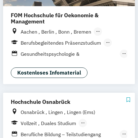
FOM Hochschule für Oekonomie &
Management
Aachen
Berlin
Bonn
Bremen
Dortmund
Duisburg
Düsseldorf
Essen
Berufsbegleitendes Präsenzstudium
Frankfurt am Main
Hamburg
Hannover
Fernstudium
Gesundheitspsychologie &
Köln
Mannheim
München
Münster
Medizinpädagogik
Neuss
Nürnberg
Siegen
Stuttgart
Management im Gesundheitswesen
Kostenloses Infomaterial
Wesel
Wuppertal
Augsburg
Kassel
Medical Care
Medizinmanagement
Leipzig
Gütersloh
Hagen
Karlsruhe
Pflegemanagement
Saarbrücken
Mainz
Arnsberg
Primary Care Management
Public Health
Digitales Live Studium (DLS)
Wien
Hochschule Osnabrück
Soziale Arbeit
Soziale Medizin & Beratung
Osnabrück
Lingen
Lingen (Ems)
Vollzeit
Duales Studium
Berufsbegleitendes Präsenzstudium
Berufliche Bildung – Teilstudiengang