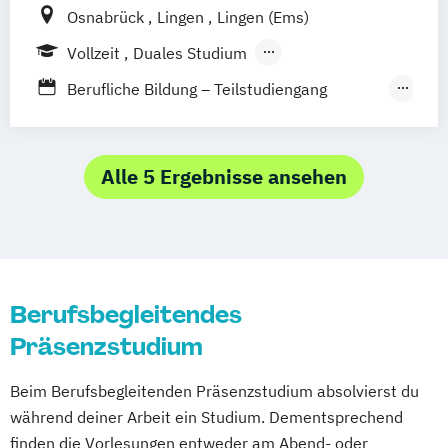
Osnabrück
Lingen
Lingen (Ems)
Vollzeit
Duales Studium
Berufsbegleitendes Präsenzstudium
Berufliche Bildung – Teilstudiengang
Ökotrophologie
Betriebswirtschaft im Gesundheitswesen
Ergotherapie
Alle 5 Ergebnisse ansehen
Logopädie
Physiotherapie
Ergotherapie
Physiotherapie
Gesundheitsmanagement / Health
Management
HELPP – Versorgungsforschung und -
Berufsbegleitendes
gestaltung
Präsenzstudium
International Physiotherapy
Lehramt an berufsbildenden Schulen –
Beim Berufsbegleitenden Präsenzstudium absolvierst du
Teilstudiengang Ökotrophologie
während deiner Arbeit ein Studium. Dementsprechend
Management in der
finden die Vorlesungen entweder am Abend- oder