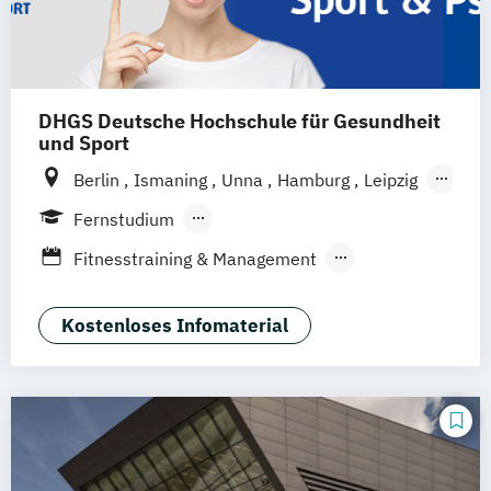
DHGS Deutsche Hochschule für Gesundheit
und Sport
Berlin
Ismaning
Unna
Hamburg
Leipzig
Köln
Frankfurt
Mannheim
Stuttgart
Fernstudium
Wien
Innsbruck
Hannover
Berufsbegleitendes Präsenzstudium
Fitnesstraining & Management
Duales Studium
Vollzeit
Life Coaching
Medizinpädagogik
Physician Assistant
Physiotherapie
Kostenloses Infomaterial
Positive Psychologie & Coaching
Psychologie
Sport und angewandte
Trainingswissenschaft (versch.
Schwerpunkte)