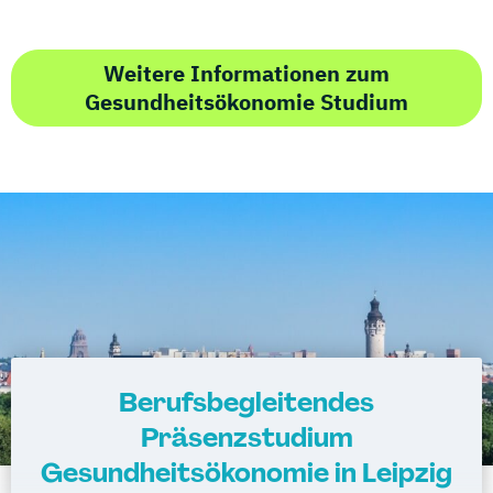
Weitere Informationen zum
Gesundheitsökonomie Studium
Berufsbegleitendes
Präsenzstudium
Gesundheitsökonomie in Leipzig