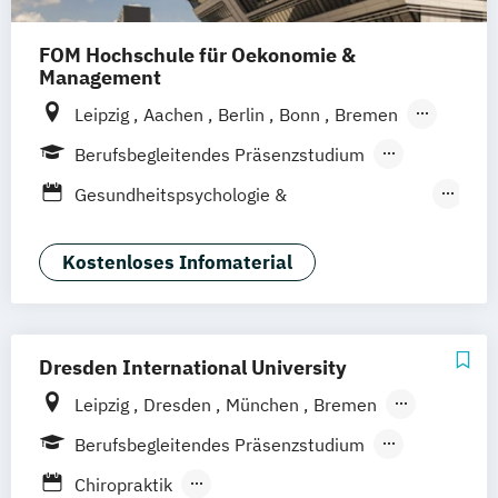
FOM Hochschule für Oekonomie &
Management
Leipzig
Aachen
Berlin
Bonn
Bremen
Dortmund
Duisburg
Düsseldorf
Essen
Berufsbegleitendes Präsenzstudium
Frankfurt am Main
Hamburg
Hannover
Fernstudium
Gesundheitspsychologie &
Köln
Mannheim
München
Münster
Medizinpädagogik
Neuss
Nürnberg
Siegen
Stuttgart
Management im Gesundheitswesen
Kostenloses Infomaterial
Wesel
Wuppertal
Augsburg
Kassel
Medical Care
Medizinmanagement
Gütersloh
Hagen
Karlsruhe
Pflegemanagement
Saarbrücken
Mainz
Arnsberg
Primary Care Management
Public Health
Digitales Live Studium (DLS)
Wien
Dresden International University
Soziale Arbeit
Soziale Medizin & Beratung
Leipzig
Dresden
München
Bremen
Berlin
Hamburg
Nürnberg
Köln
Berufsbegleitendes Präsenzstudium
Stuttgart
Straubing
Vollzeit
Chiropraktik