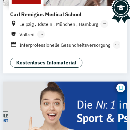
Carl Remigius Medical School
Leipzig
Idstein
München
Hamburg
Frankfurt am Main
Hannover
Vollzeit
Düsseldorf
Köln
Braunschweig
Berufsbegleitendes Präsenzstudium
Interprofessionelle Gesundheitsversorgung
Heidelberg
in der Pädiatrie
Krisen- und Notfallmanagement
Kostenloses Infomaterial
Medizin- und Pflegepädagogik
Naturheilkunde & komplementäre Medizin
Physician Assistance
Physician Assistance für
Gesundheitsberufe