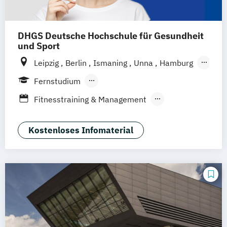
DHGS Deutsche Hochschule für Gesundheit
und Sport
Leipzig
Berlin
Ismaning
Unna
Hamburg
Köln
Frankfurt
Mannheim
Stuttgart
Fernstudium
Wien
Innsbruck
Hannover
Berufsbegleitendes Präsenzstudium
Fitnesstraining & Management
Duales Studium
Vollzeit
Life Coaching
Medizinpädagogik
Physician Assistant
Physiotherapie
Kostenloses Infomaterial
Positive Psychologie & Coaching
Psychologie
Sport und angewandte
Trainingswissenschaft (versch.
Schwerpunkte)