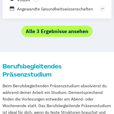
Berufsbegleitendes Präsenzstudium
Angewandte Gesundheitswissenschaften
Duales Studium
(AGW)
Bildung im Gesundheitswesen -
Fachrichtung Pflege
Alle 3 Ergebnisse ansehen
Clinical Research Management
Ergotherapie
Evidence-based Health Care
Evidenzbasierung pflegerischen Handelns
Berufsbegleitendes
Gesundheit und Diversity
Präsenzstudium
Gesundheit und Diversity in der Arbeit
Gesundheit und Sozialraum
Beim Berufsbegleitenden Präsenzstudium absolvierst du
Gesundheitsdaten und Digitalisierung
während deiner Arbeit ein Studium. Dementsprechend
Hebammenkunde
Logopädie
Pflege
finden die Vorlesungen entweder am Abend- oder
Physiotherapie
Wochenende statt. Das Berufsbegleitende Präsenzstudium
Physiotherapiewissenschaft
ist ideal für dich, wenn du feste Strukturen brauchst und