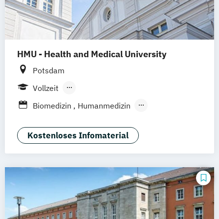
HMU - Health and Medical University
Potsdam
Vollzeit
Berufsbegleitendes Präsenzstudium
Biomedizin
Humanmedizin
Medizinpädagogik
Psychologie
Psychotherapie
Kostenloses Infomaterial