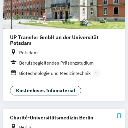
UP Transfer GmbH an der Universität
Potsdam
Potsdam
Berufsbegleitendes Präsenzstudium
Biotechnologie und Medizintechnik
Demografieorientiertes Sport- und
Gesundheitsmanagement
Kostenloses Infomaterial
Innovatives Gesundheitsmanagement
Charité-Universitätsmedizin Berlin
Berlin