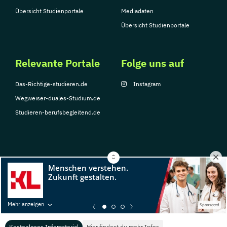
Übersicht Studienportale
Mediadaten
Übersicht Studienportale
Relevante Portale
Folge uns auf
Das-Richtige-studieren.de
Instagram
Wegweiser-duales-Studium.de
Studieren-berufsbegleitend.de
© Copyright 2026, TarGroup Media GmbH
Impressum
Datenschutzerklärung
Nutzungsbedingungen
Barrierefreihe
Mehr anzeigen
Sponsored
Kostenloses Infomaterial
Hier findest du mehr Infos