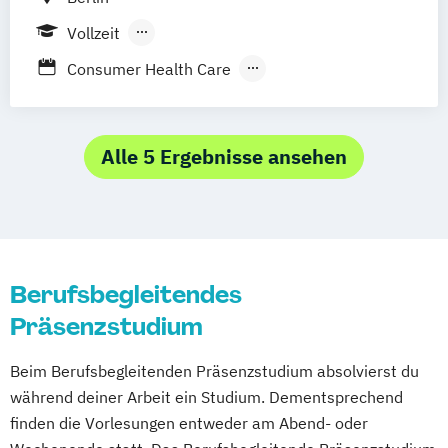
Vollzeit
Berufsbegleitendes Präsenzstudium
Consumer Health Care
Berufsbegleitender Präsenzlehrgang
Gesundheitswissenschaften
Health Professions Education
International Health
Alle 5 Ergebnisse ansehen
Modellstudiengang Humanmedizin
Pflege
Berufsbegleitendes
Präsenzstudium
Beim Berufsbegleitenden Präsenzstudium absolvierst du
während deiner Arbeit ein Studium. Dementsprechend
finden die Vorlesungen entweder am Abend- oder