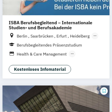
Management im Gesundheitswesen
Master’s Program in Exercise Science &
Sports Nutrion (EN)
ISBA Berufsbegleitend – Internationale
Projektmanagement im
Studien- und Berufsakademie
Gessundheitswesen
Berlin
Saarbrücken
Erfurt
Heidelberg
Prävention & Gesundheitsförderung
München
Münster
Hamburg
Köln
Prävention
Berufsbegleitendes Präsenzstudium
Leipzig
Nürnberg
Sporttherapie und
Health & Care Management
Gesundheitsmanagement
Physician Assistant
Trainingswissenschaft und Sporternährung
Kostenloses Infomaterial