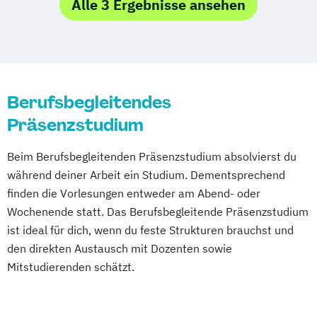
Logopädie
Alle 3 Ergebnisse ansehen
Physiotherapie
Pädagogik und Didaktik für
Digital Health B.Sc.
Digital Health M.Sc.
Gesundheitsberufe
Gesundheitspädagogik M.A.
Rettungswissenschaften
Soziale Arbeit
Health Care Education /
Gesundheitspädagogik B.A.
Berufsbegleitendes
Psychologie M.Sc.
Präsenzstudium
Beim Berufsbegleitenden Präsenzstudium absolvierst du
während deiner Arbeit ein Studium. Dementsprechend
finden die Vorlesungen entweder am Abend- oder
Wochenende statt. Das Berufsbegleitende Präsenzstudium
ist ideal für dich, wenn du feste Strukturen brauchst und
den direkten Austausch mit Dozenten sowie
Mitstudierenden schätzt.