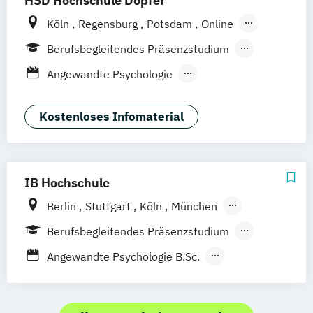
HSD Hochschule Döpfer
Köln
Regensburg
Potsdam
Online
Hamburg
Berufsbegleitendes Präsenzstudium
Vollzeit
Duales Studium
Fernstudium
Angewandte Psychologie
Fernlehrgang
Angewandte Therapiewissenschaften
Berufsbegleitender Präsenzlehrgang
Bildung und Erziehung in der Kindheit
Kostenloses Infomaterial
Ernährungspsychologie
Evidenz- und wissenschaftsbasierte
Versorgung im Rettungsdienst
IB Hochschule
Gesundheitspädagogik
Berlin
Stuttgart
Köln
München
Kommunikation und Beratung
Hamburg
Medizinpädagogik
Pflege
Berufsbegleitendes Präsenzstudium
Physician Assistance
Vollzeit
Angewandte Psychologie B.Sc.
Praxisanleitung in Therapieberufen
Angewandte Therapiewissenschaft:
Psychologie
Ergotherapie
Pädagogik der Gesundheitsberufe