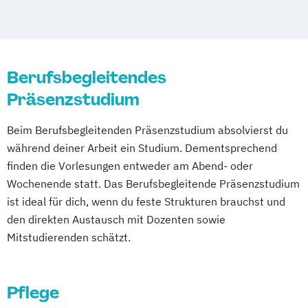
Klinisch-therapeutische Soziale Arbeit
Lehrer/-innen Pflege und Gesundheit
Pflege
Pflegemanagement
Berufsbegleitendes
Pflegewissenschaft
Präsenzstudium
Suchthilfe/Suchttherapie
Beim Berufsbegleitenden Präsenzstudium absolvierst du
während deiner Arbeit ein Studium. Dementsprechend
finden die Vorlesungen entweder am Abend- oder
Wochenende statt. Das Berufsbegleitende Präsenzstudium
ist ideal für dich, wenn du feste Strukturen brauchst und
den direkten Austausch mit Dozenten sowie
Mitstudierenden schätzt.
Pflege