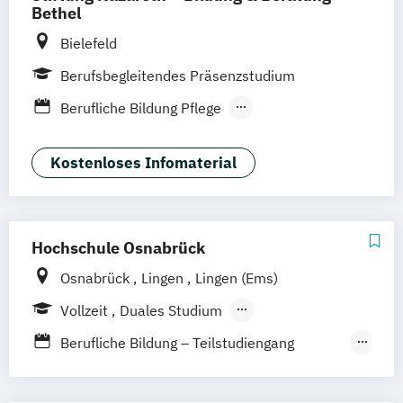
Bethel
Bielefeld
Berufsbegleitendes Präsenzstudium
Berufliche Bildung Pflege
Berufspädagogik Pflege
Kostenloses Infomaterial
Hochschule Osnabrück
Osnabrück
Lingen
Lingen (Ems)
Vollzeit
Duales Studium
Berufsbegleitendes Präsenzstudium
Berufliche Bildung – Teilstudiengang
Ökotrophologie
Betriebswirtschaft im Gesundheitswesen