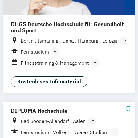
Psychologie
Pädagogik der Gesundheitsberufe
DHGS Deutsche Hochschule für Gesundheit
Pädagogik und Didaktik für
und Sport
Gesundheitsberufe
Berlin
Ismaning
Unna
Hamburg
Leipzig
Rettungswissenschaften
Soziale Arbeit
Köln
Frankfurt
Mannheim
Stuttgart
Fernstudium
Wien
Innsbruck
Hannover
Berufsbegleitendes Präsenzstudium
Fitnesstraining & Management
Duales Studium
Vollzeit
Life Coaching
Medizinpädagogik
Physician Assistant
Physiotherapie
Kostenloses Infomaterial
Positive Psychologie & Coaching
Psychologie
Sport und angewandte
DIPLOMA Hochschule
Trainingswissenschaft (versch.
Bad Sooden-Allendorf
Aalen
Schwerpunkte)
Baden-Baden
Berlin
Bonn
Fernstudium
Vollzeit
Duales Studium