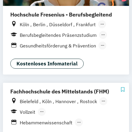
Hochschule Fresenius - Berufsbegleitend
Köln
Berlin
Düsseldorf
Frankfurt
Hamburg
Idstein
München
Wiesbaden
Berufsbegleitendes Präsenzstudium
Online-Campus
Osnabrück
Oldenburg
Duales Studium
Gesundheitsförderung & Prävention
Hannover
Dortmund
Erfurt
Stuttgart
Kieferorthopädie und Alignertherapie
Braunschweig
Master Medic / Master Physician –
Kostenloses Infomaterial
Taktische Einsatz-
Notfall- und Katastrophenmedizin
Neurorehabilitation für Therapeuten
Fachhochschule des Mittelstands (FHM)
Osteopathie
Bielefeld
Köln
Hannover
Rostock
Pharmceutical Medicine (EN)
Bamberg
Berlin
Düren
Frechen
Physiotherapie
Psychologie
Vollzeit
Waldshut
Sportphysiotherapie
Berufsbegleitendes Präsenzstudium
Hebammenwissenschaft
Therapiewissenschaften
Duales Studium
Fernstudium
Heil- und Inklusionspäpdagogik