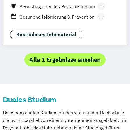
Hamburg
Idstein
München
Wiesbaden
Berufsbegleitendes Präsenzstudium
Online-Campus
Osnabrück
Oldenburg
Duales Studium
Gesundheitsförderung & Prävention
Hannover
Dortmund
Erfurt
Stuttgart
Kieferorthopädie und Alignertherapie
Braunschweig
Master Medic / Master Physician –
Kostenloses Infomaterial
Taktische Einsatz-
Notfall- und Katastrophenmedizin
Neurorehabilitation für Therapeuten
Alle 1 Ergebnisse ansehen
Osteopathie
Pharmceutical Medicine (EN)
Physiotherapie
Psychologie
Sportphysiotherapie
Duales Studium
Therapiewissenschaften
Bei einem dualen Studium studierst du an der Hochschule
und wirst parallel von einem Unternehmen ausgebildet. Im
Regelfall zahlt das Unternehmen deine Studiengebühren