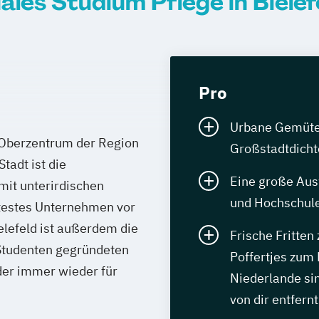
ales Studium Pflege in Bielef
Pro
Urbane Gemüter 
 Oberzentrum der Region
Großstadtdicht
tadt ist die
Eine große Aus
mit unterirdischen
und Hochschule
testes Unternehmen vor
ielefeld ist außerdem die
Frische Fritten
Studenten gegründeten
Poffertjes zum 
der immer wieder für
Niederlande sin
von dir entfernt