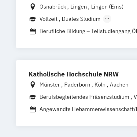
Osnabrück
Lingen
Lingen (Ems)
Vollzeit
Duales Studium
Berufsbegleitendes Präsenzstudium
Berufliche Bildung – Teilstudiengang Ö
Betriebswirtschaft im Gesundheitswe
Ergotherapie
Logopädie
Physiothera
Ergotherapie
Physiotherapie
Gesundheitsmanagement / Health Ma
Katholische Hochschule NRW
HELPP – Versorgungsforschung und -g
International Physiotherapy
Münster
Paderborn
Köln
Aachen
Lehramt an berufsbildenden Schulen – 
Berufsbegleitendes Präsenzstudium
V
Ökotrophologie
Duales Studium
Management in der Gesundheitsverso
Angewandte Hebammenwissenschaft/M
Manuelle Therapie
Midwifery
Pflege
Angewandte Pflegewissenschaft
Pflegemanagement
Pflegewissenscha
Gesundheitsbezogene Soziale Arbeit
Physiotherapie
Hebammenkunde
Heilpädagogik