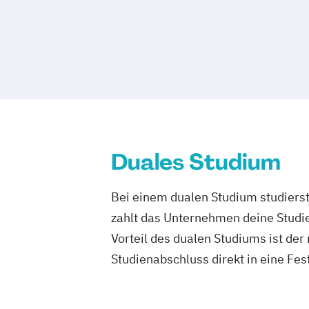
Klinisch-therapeutische Soziale Arbeit
Lehrer/-innen Pflege und Gesundheit
Pflegemanagement
Pflegewissenscha
Suchthilfe/Suchttherapie
Duales Studium
Bei einem dualen Studium studierst
zahlt das Unternehmen deine Studie
Vorteil des dualen Studiums ist de
Studienabschluss direkt in eine Fes