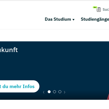
Suc
Das Studium
Studiengäng
t du mehr Infos