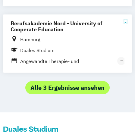
Duales Studium
Gesundheitswissenschaften
Health Sciences
Hebammenwissenschaft
Berufsakademie Nord - University of
Interdisziplinäre Gesundheitsversorgung
Cooperate Education
und Management
Hamburg
Medizintechnik/Biomedical Engineering
Duales Studium
Pflege
Public Health
Angewandte Therapie- und
Sozial- und Gesundheitsmanagement
Pflegewissenschaft
Ökotrophologie
Berufspädagogik im Gesundheitswesen
Sozial- und Gesundheitspädagogik
Alle 3 Ergebnisse ansehen
Duales Studium