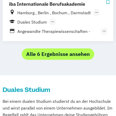
iba Internationale Berufsakademie
Medical and Health Education
Hamburg
Berlin
Bochum
Darmstadt
Medizinpädagogik
Musiktherapie
Erfurt
Heidelberg
Kassel
Köln
Leipzig
Neurorehabilitation
Duales Studium
München
Nürnberg
Münster
Notfall- und Krisenmanagement
Berufsbegleitendes Präsenzstudium
Angewandte Therapiewissenschaften -
Online-Campus
Physiotherapie
Psychologie
Schwerpunkt Ergotherapie
Psychologie mit Schwerpunkt Klinische
BWL (Fachrichtung Health Care
Psychologie und Psychotherapie (nach
Management)
Alle 6 Ergebnisse ansehen
PsychThG 2019)
Physiotherapie
Psychologie mit Schwerpunkt
Rechtspsychologie
Rescue Management
Sexualwissenschaft
Soziale Arbeit
Duales Studium
Sportphysiotherapie für Team- und
Individualsportarten
Bei einem dualen Studium studierst du an der Hochschule
und wirst parallel von einem Unternehmen ausgebildet. Im
Regelfall zahlt das Unternehmen deine Studiengebühren