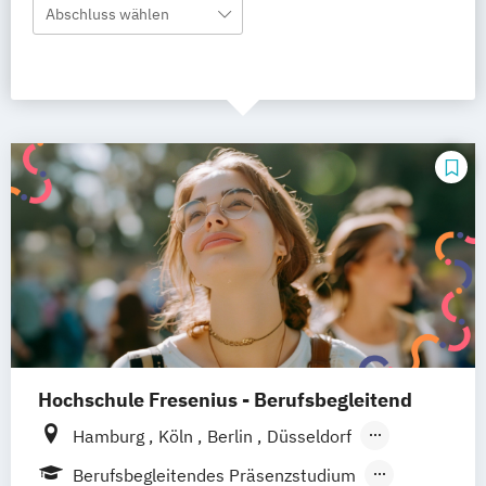
Abschluss wählen
Hochschule Fresenius - Berufsbegleitend
Hamburg
Köln
Berlin
Düsseldorf
Frankfurt
Idstein
München
Wiesbaden
Berufsbegleitendes Präsenzstudium